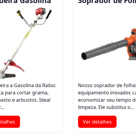
deira Gasolina
Soprador de Fol
eira a Gasolina da Railoc
Nosso soprador de folha
ta para cortar grama,
equipamento inovador, c
asto e arbustos. Ideal
economizar seu tempo d
r…
limpeza. Ele substitui o…
etalhes
Ver detalhes