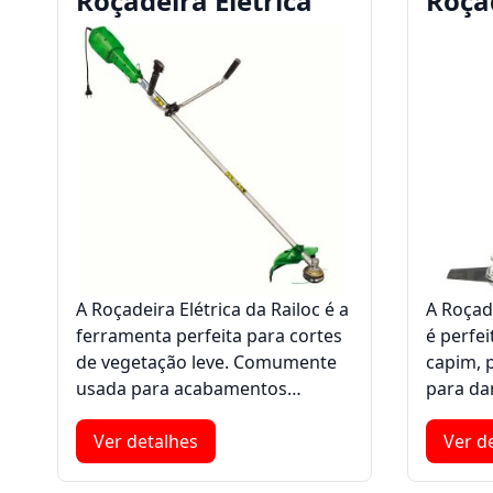
Roçadeira Elétrica
Roça
A Roçadeira Elétrica da Railoc é a
A Roçad
ferramenta perfeita para cortes
é perfei
de vegetação leve. Comumente
capim, p
usada para acabamentos…
para da
Ver detalhes
Ver d