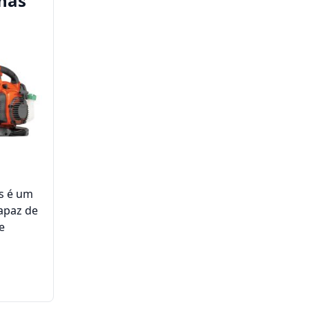
has
s é um
apaz de
e