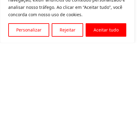
analisar nosso tráfego. Ao clicar em “Aceitar tudo”, você
concorda com nosso uso de cookies.
Personalizar
Rejeitar
Aceitar tudo
Av. Padre Tarcísio, 1715 - Sete Lagoas
31 3774-1818
31 98504-1818
MENU
Quem somos